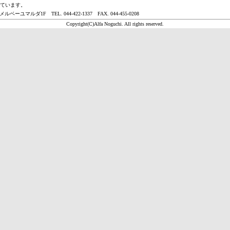
ています。
ユマルダ1F TEL. 044-422-1337 FAX. 044-455-0208
Copyright(C)Alfa Noguchi. All rights reserved.