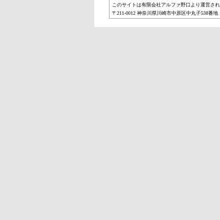
このサイトは有限会社アルファ野口より運営され
〒211-0012 神奈川県川崎市中原区中丸子538番地 メルベー