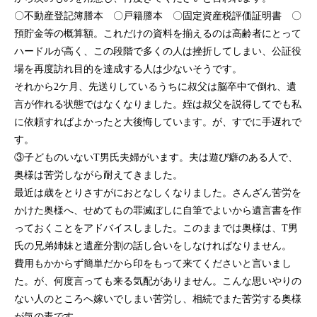
〇不動産登記簿謄本 〇戸籍謄本 〇固定資産税評価証明書 〇
預貯金等の概算額。これだけの資料を揃えるのは高齢者にとって
ハードルが高く、この段階で多くの人は挫折してしまい、公証役
場を再度訪れ目的を達成する人は少ないそうです。
それから2ケ月、先送りしているうちに叔父は脳卒中で倒れ、遺
言が作れる状態ではなくなりました。姪は叔父を説得してでも私
に依頼すればよかったと大後悔しています。が、すでに手遅れで
す。
③子どものいないT男氏夫婦がいます。夫は遊び癖のある人で、
奥様は苦労しながら耐えてきました。
最近は歳をとりさすがにおとなしくなりました。さんざん苦労を
かけた奥様へ、せめてもの罪滅ぼしに自筆でよいから遺言書を作
っておくことをアドバイスしました。このままでは奥様は、T男
氏の兄弟姉妹と遺産分割の話し合いをしなければなりません。
費用もかからず簡単だから印をもって来てくださいと言いまし
た。が、何度言っても来る気配がありません。こんな思いやりの
ない人のところへ嫁いでしまい苦労し、相続でまた苦労する奥様
が気の毒です。