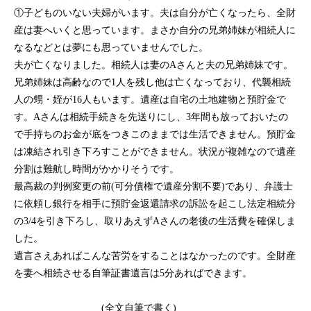
①子どものいない夫婦がいます。夫は自分が亡くなったら、全財
産は妻へいくと思っています。まさか自分の兄弟姉妹が相続人に
なるなどとは夢にも思っていませんでした。
夫が亡くなりました。相続人は妻のAさんと夫の兄弟姉妹です。
兄弟姉妹は高齢なので1人を残し他は亡くなっており、代襲相続
人の甥・姪が16人もいます。遺産は自宅の土地建物と預貯金で
す。Aさんは相続手続きを先送りにし、3年間も放っておいたの
で手持ちのお金が底をつきこのままでは生活できません。預貯金
は凍結され引き下ろすことができません。状況が複雑なので遺産
分割は難航し時間がかかりそうです。
最高裁の判例変更の前(可分債権で遺産分割不要)であり、弁護士
に依頼し銀行を相手に預貯金返還請求の訴訟を起こし法定相続分
の3/4を引き下ろし、取りあえずAさんの老後の生活費を確保しま
した。
遺言さえあればこんな苦労をすることはなかったのです。全財産
を妻へ相続させる自筆証書遺言は5分あればできます。
(全文自筆で書く)