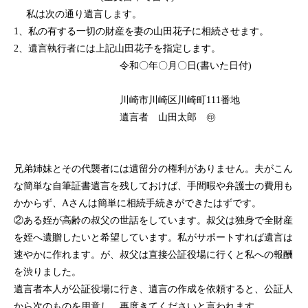
私は次の通り遺言します。
1、私の有する一切の財産を妻の山田花子に相続させます。
2、遺言執行者には上記山田花子を指定します。
令和〇年〇月〇日(書いた日付)
川崎市川崎区川崎町111番地
遺言者 山田太郎 ㊞
兄弟姉妹とその代襲者には遺留分の権利がありません。夫がこん
な簡単な自筆証書遺言を残しておけば、手間暇や弁護士の費用も
かからず、Aさんは簡単に相続手続きができたはずです。
②ある姪が高齢の叔父の世話をしています。叔父は独身で全財産
を姪へ遺贈したいと希望しています。私がサポートすれば遺言は
速やかに作れます。が、叔父は直接公証役場に行くと私への報酬
を渋りました。
遺言者本人が公証役場に行き、遺言の作成を依頼すると、公証人
から次のものを用意し、再度きてくださいと言われます。