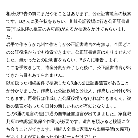
相続税申告の前にまだやることはあります。公正証書遺言の検索
です。Bさんに委任状をもらい、川崎公証役場に行き公正証書遺
言(平成以降の遺言のみ可能)があるか検索をかけてもらいまし
た。
岩手で作ろうが九州で作ろうが公正証書遺言の有無は、全国どこ
の公証役場からでも検索できます。公正証書遺言はありませんで
した。無かったとの証明書をもらい、Bさんに報告します。
ここを手抜きして、遺産分割が終了した後に、公正証書遺言が出
てきたら目もあてられません。
以前扱った相続案件で検索したら3通の公正証書遺言があること
が分かりました。作成した公証役場と公証人、作成した日付が出
てきます。再発行は作成した公証役場でなければできません。複
数の遺言があったら日付の新しいものが有効となります。
この3通の遺言の他に1通の自筆証書遺言が出てきました。家庭裁
判所の検認(証拠保全作業)が必要です。遺言を預かると検認に立
ち会うことができます。相続人全員に家裁から出頭要請(欠席可)
がありますが立ち会ったのは私一人だけでした。