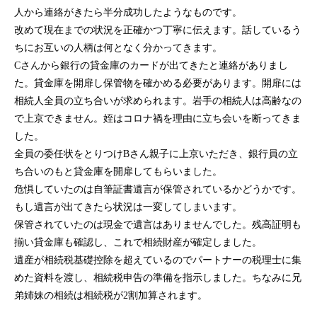
人から連絡がきたら半分成功したようなものです。
改めて現在までの状況を正確かつ丁寧に伝えます。話しているう
ちにお互いの人柄は何となく分かってきます。
Cさんから銀行の貸金庫のカードが出てきたと連絡がありまし
た。貸金庫を開扉し保管物を確かめる必要があります。開扉には
相続人全員の立ち合いが求められます。岩手の相続人は高齢なの
で上京できません。姪はコロナ禍を理由に立ち会いを断ってきま
した。
全員の委任状をとりつけBさん親子に上京いただき、銀行員の立
ち合いのもと貸金庫を開扉してもらいました。
危惧していたのは自筆証書遺言が保管されているかどうかです。
もし遺言が出てきたら状況は一変してしまいます。
保管されていたのは現金で遺言はありませんでした。残高証明も
揃い貸金庫も確認し、これで相続財産が確定しました。
遺産が相続税基礎控除を超えているのでパートナーの税理士に集
めた資料を渡し、相続税申告の準備を指示しました。ちなみに兄
弟姉妹の相続は相続税が2割加算されます。