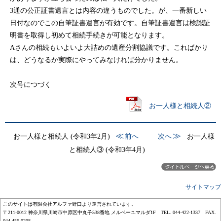
3通の公正証書遺言とは内容の違うものでした。が、一番新しい
日付なのでこの自筆証書遺言が有効です。自筆証書遺言は検認証
明書を取得し初めて相続手続きが可能となります。
Aさんの相続もいよいよ大詰めの遺産分割協議です。こればかり
は、どうなるか実際にやってみなければ分かりません。
次号につづく
お一人様と相続人②
≪
≫
お一人様と相続人 (令和3年2月)
前へ
次へ
お一人様
と相続人③ (令和3年4月)
サイトマップ
このサイトは有限会社アルファ野口より運営されています。
〒211-0012 神奈川県川崎市中原区中丸子538番地 メルベーユマルダ1F TEL. 044-422-1337 FAX.
044-455-0208