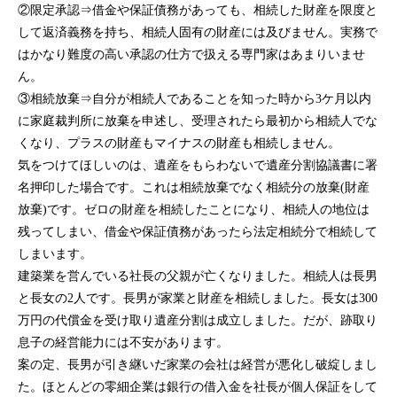
②限定承認⇒借金や保証債務があっても、相続した財産を限度と
して返済義務を持ち、相続人固有の財産には及びません。実務で
はかなり難度の高い承認の仕方で扱える専門家はあまりいませ
ん。
③相続放棄⇒自分が相続人であることを知った時から3ケ月以内
に家庭裁判所に放棄を申述し、受理されたら最初から相続人でな
くなり、プラスの財産もマイナスの財産も相続しません。
気をつけてほしいのは、遺産をもらわないで遺産分割協議書に署
名押印した場合です。これは相続放棄でなく相続分の放棄(財産
放棄)です。ゼロの財産を相続したことになり、相続人の地位は
残ってしまい、借金や保証債務があったら法定相続分で相続して
しまいます。
建築業を営んでいる社長の父親が亡くなりました。相続人は長男
と長女の2人です。長男が家業と財産を相続しました。長女は300
万円の代償金を受け取り遺産分割は成立しました。だが、跡取り
息子の経営能力には不安があります。
案の定、長男が引き継いだ家業の会社は経営が悪化し破綻しまし
た。ほとんどの零細企業は銀行の借入金を社長が個人保証をして