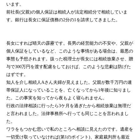
います。
前社長(父親)の個人保証は相続人が法定相続分で相続していま
す。銀行は長女に保証債務の2分の1を請求してきました。
長女にすれば晴天の霹靂です。長男の経営能力の不安や、父親が
個人保証をしているなど、このような事情がある場合は、最悪の
事態も予想されます。扱った税理士が長女には相続放棄させ、贈
与で300万円を渡す配慮をしておけば、このような悲劇は防げた
はずです。
知人を介し相続人Aさん夫婦が見えました。父親が数千万円の連
帯保証人になっていることを、亡くなってから1年後に知りまし
た。この事実を知ってから夜もよく寝られません。
行政の法律相談に行ったら3ケ月を過ぎたから相続放棄は無理だ
と言われました。法律事務所へ行っても同じことを言われまし
た。
ワラをもつかむ思いで私のところへ相談に見えたのです。遺産を
一切受け取っていなければ(第1のポイント)、家庭裁判所も最近