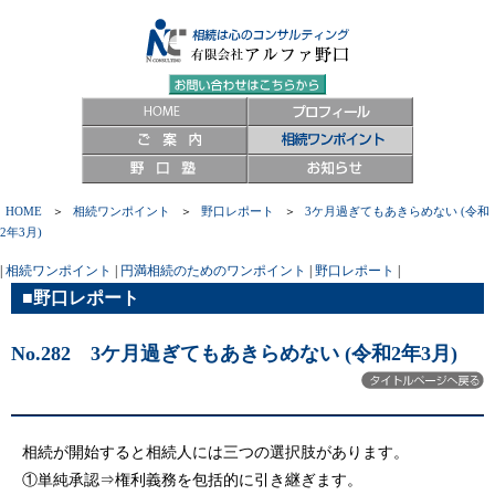
HOME
＞
相続ワンポイント
＞
野口レポート
＞
3ケ月過ぎてもあきらめない (令和
2年3月)
|
相続ワンポイント
|
円満相続のためのワンポイント
|
野口レポート
|
■野口レポート
No.282 3ケ月過ぎてもあきらめない (令和2年3月)
相続が開始すると相続人には三つの選択肢があります。
①単純承認⇒権利義務を包括的に引き継ぎます。